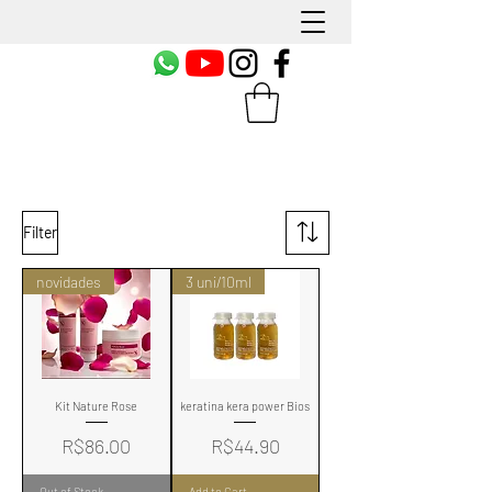
Filter
novidades
3 uni/10ml
Kit Nature Rose
keratina kera power Bios
Price
Price
R$86.00
R$44.90
Out of Stock
Add to Cart