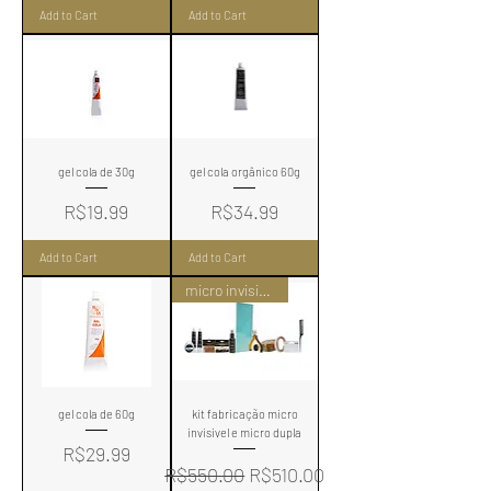
Add to Cart
Add to Cart
gel cola de 30g
gel cola orgânico 60g
Price
Price
R$19.99
R$34.99
Add to Cart
Add to Cart
micro invisivel ou micro dupla
gel cola de 60g
kit fabricação micro
invisivel e micro dupla
Price
R$29.99
Regular Price
Sale Price
R$550.00
R$510.00