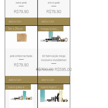
nano pele
micro pele
Price
Price
R$79.90
R$79.90
Add to Cart
Add to Cart
1m x 25cm
mega invisivel e invisiblehair
pele emborrachada
kit fabricação mega
invisivel e invisiblehair
Price
R$79.90
Regular Price
Sale Price
R$700.00
R$595.00
Add to Cart
Add to Cart
nano pele e nano invisivel
nano inject 3D