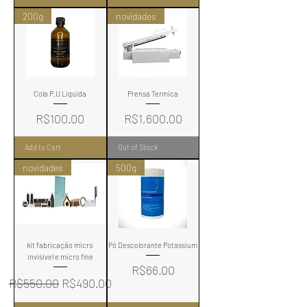
200g
novidades
Cola P.U Liquida
Prensa Termica
Price
Price
R$100.00
R$1,600.00
Add to Cart
Out of Stock
novidades
500g
kit fabricação micro
Pó Descolorante Potassium
invisivel e micro fine
Price
R$66.00
Regular Price
Sale Price
R$550.00
R$490.00