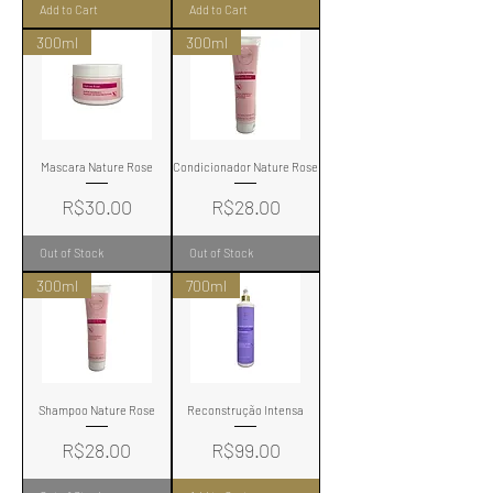
Add to Cart
Add to Cart
300ml
300ml
Mascara Nature Rose
Condicionador Nature Rose
Price
Price
R$30.00
R$28.00
Out of Stock
Out of Stock
300ml
700ml
Shampoo Nature Rose
Reconstrução Intensa
Price
Price
R$28.00
R$99.00