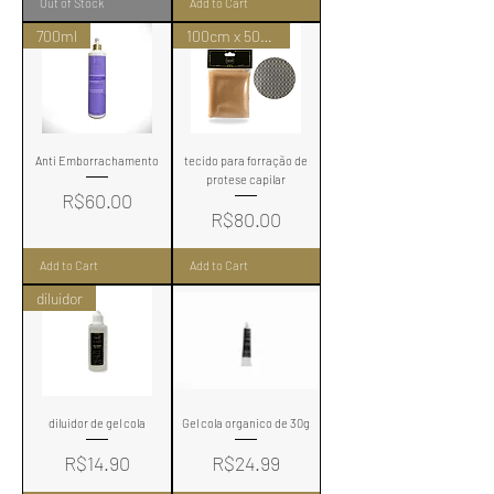
Out of Stock
Add to Cart
700ml
100cm x 50cm
Anti Emborrachamento
tecido para forração de
protese capilar
Price
R$60.00
Price
R$80.00
Add to Cart
Add to Cart
diluidor
diluidor de gel cola
Gel cola organico de 30g
Price
Price
R$14.90
R$24.99