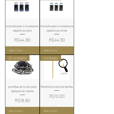
Intensificador e tonalizante
Intensificador e tonalizante
algaline joy azul
algaline joy verde
Price
Price
R$44.90
R$44.90
Add to Cart
Add to Cart
20 unidades
novidades
presilhas de tictac para
Mandrilcom aste de bambu
apliques de cabelo
Price
R$10.00
Price
R$19.90
Add to Cart
Add to Cart