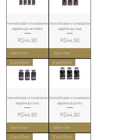
Intensificador e tonalizante
Intensificador e tonalizante
algaline joy vermelho
algaline joy rosa
Price
Price
R$44.90
R$44.90
Add to Cart
Add to Cart
3 uni/10ml
3 uni/10ml
Intensificador e tonalizante
Intensificador e tonalizante
algaline joy roxo
algaline joy preto
Price
Price
R$44.90
R$44.90
Add to Cart
Add to Cart
3 uni/10ml
3 uni/10ml