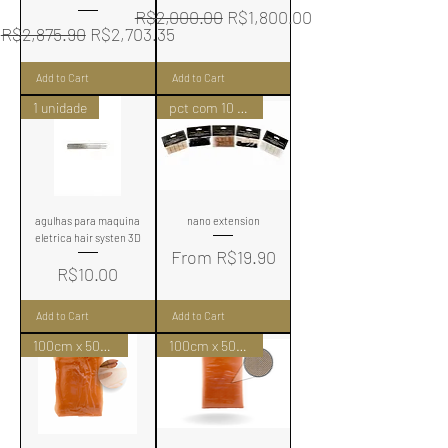
Regular Price
Sale Price
R$2,000.00
R$1,800.00
Regular Price
Sale Price
R$2,875.90
R$2,703.35
Add to Cart
Add to Cart
1 unidade
pct com 10 uni
agulhas para maquina
nano extension
eletrica hair systen 3D
Sale Price
From
R$19.90
Price
R$10.00
Add to Cart
Add to Cart
100cm x 50cm
100cm x 50cm