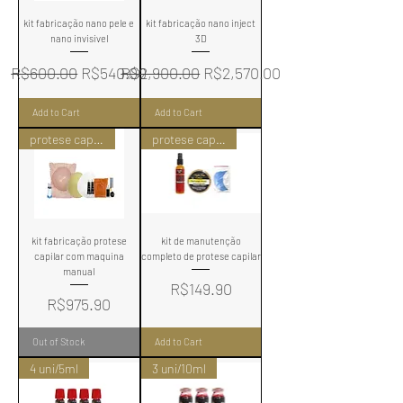
kit fabricação nano pele e
kit fabricação nano inject
nano invisivel
3D
Regular Price
Sale Price
Regular Price
Sale Price
R$600.00
R$540.00
R$2,900.00
R$2,570.00
Add to Cart
Add to Cart
protese capilar manual
protese capilar
kit fabricação protese
kit de manutenção
capilar com maquina
completo de protese capilar
manual
Price
R$149.90
Price
R$975.90
Out of Stock
Add to Cart
4 uni/5ml
3 uni/10ml