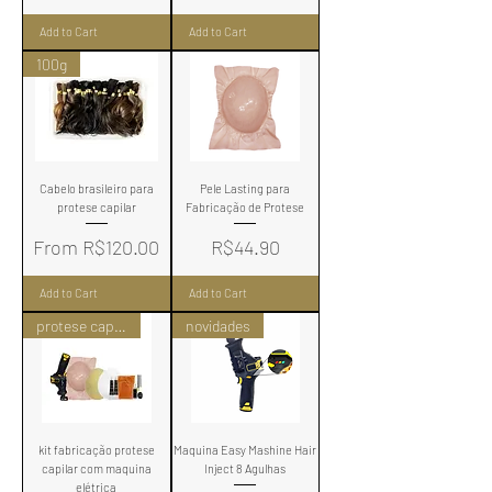
Add to Cart
Add to Cart
100g
Cabelo brasileiro para
Pele Lasting para
protese capilar
Fabricação de Protese
Sale Price
Price
From
R$120.00
R$44.90
Add to Cart
Add to Cart
protese capilar
novidades
kit fabricação protese
Maquina Easy Mashine Hair
capilar com maquina
Inject 8 Agulhas
elétrica