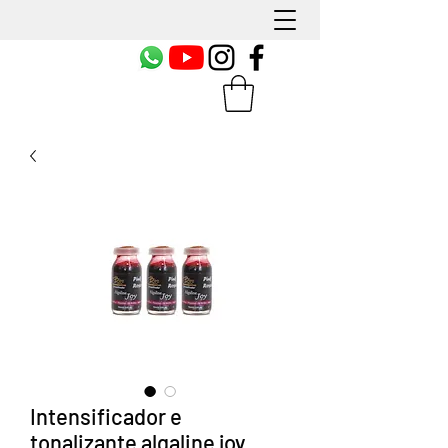
Intensificador e
tonalizante algaline joy