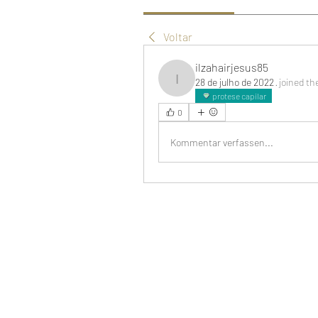
Voltar
ilzahairjesus85
28 de julho de 2022
·
joined th
ilzahairjesus85
protese capilar
0
Kommentar verfassen...