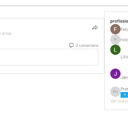
profissi
Fel
e group.
ros
rosysant
0 comentário
Lil
Jan
Pre
Pretachic
Ver todos