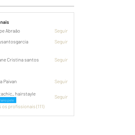
onais
ipe Abraão
Seguir
ysantosgarcia
Seguir
osgarcia
iane Cristina santos
Seguir
a Paivan
Seguir
tachic_ hairstayle
Seguir
_ hairstayle
nano pele
 os profissionais (111)