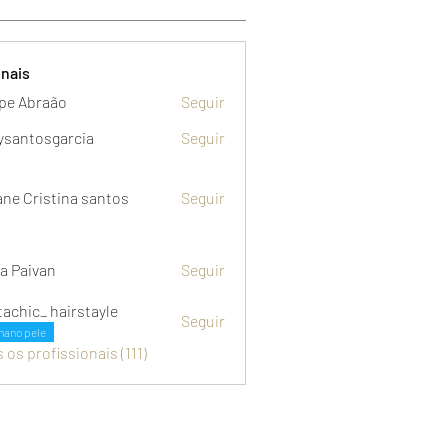
onais
ipe Abraão
Seguir
ysantosgarcia
Seguir
osgarcia
iane Cristina santos
Seguir
a Paivan
Seguir
tachic_ hairstayle
Seguir
_ hairstayle
nano pele
 os profissionais (111)