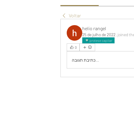
Voltar
helio rangel
25 de julho de 2022
·
joined th
protese capilar
0
כתיבת תגובה...