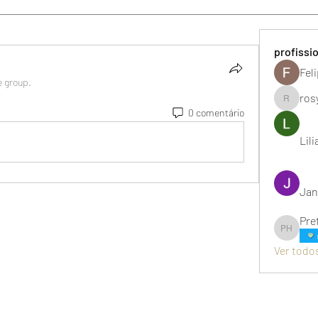
profissi
Fel
e group.
ros
rosysant
0 comentário
Lil
Jan
Pre
Pretachic
Ver todos