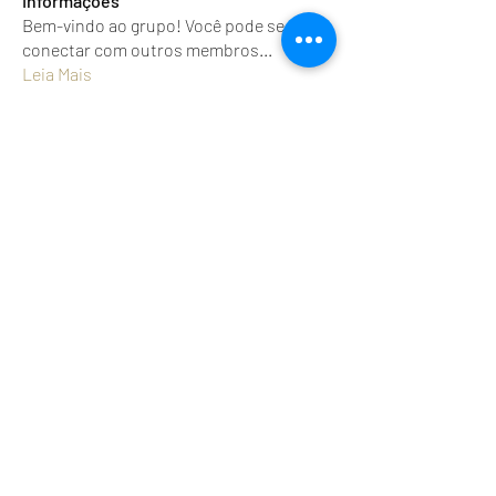
Informações
Bem-vindo ao grupo! Você pode se
conectar com outros membros
...
Leia Mais
profissionais
Felipe Abraão
Seguir
rosysantosgarcia
Seguir
rosysantosgarcia
Liliane Cristina santos
Seguir
Jana Paivan
Seguir
Pretachic_ hairstayle
Seguir
Pretachic_ hairstayle
nano pele
Ver todos os profissionais (111)