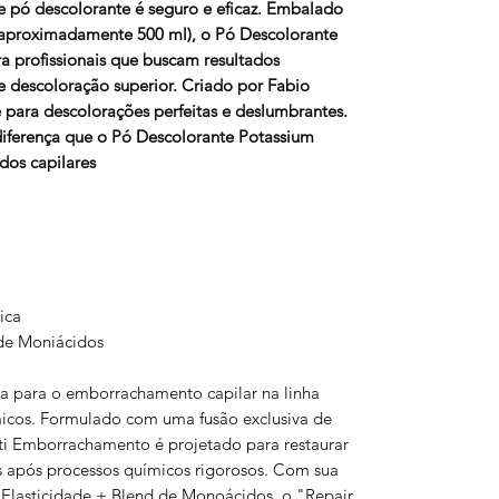
e pó descolorante é seguro e eficaz. Embalado
proximadamente 500 ml), o Pó Descolorante
ra profissionais que buscam resultados
e descoloração superior. Criado por Fabio
 para descolorações perfeitas e deslumbrantes.
iferença que o Pó Descolorante Potassium
dos capilares
ica
 de Moniácidos
iva para o emborrachamento capilar na linha
micos. Formulado com uma fusão exclusiva de
ti Emborrachamento é projetado para restaurar
os após processos químicos rigorosos. Com sua
Elasticidade + Blend de Monoácidos, o "Repair