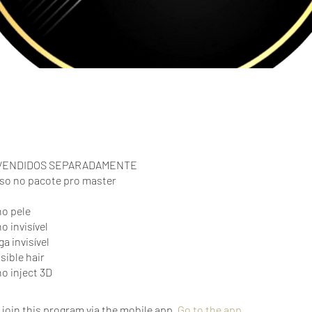
VENDIDOS SEPARADAMENTE
uso no pacote pro master
no pele
o invisível
a invisível
sible hair
o inject 3D
 join this program via the mobile app.
Go to the app