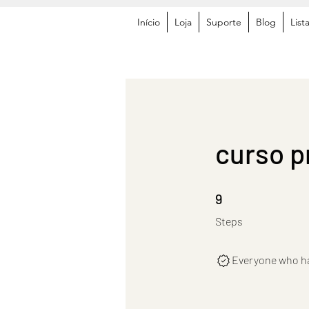
Início
Loja
Suporte
Blog
List
curso p
9 Steps
9
Steps
Everyone who has