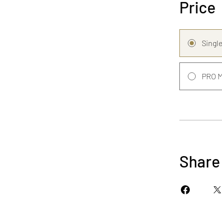
Price
Singl
PRO 
Share