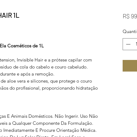
AIR 1L
R$ 99
Quant
Ela Cosméticos de 1L
ension, Invisible Hair e a prótese capilar com
resíduo de cola do cabelo e couro cabeludo.
 durante e após a remoção.
e aloe vera e silicones, que protege o couro
mãos do profissional, proporcionando hidratação
ças E Animais Domésticos. Não Ingerir. Uso Não
veis a Qualquer Componente Da Formulação.
o Imediatamente E Procure Orientação Médica.