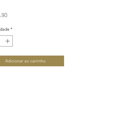
Preço
,90
idade
*
Adicionar ao carrinho