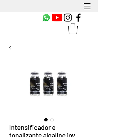
Intensificador e
tonalizante algaline joy