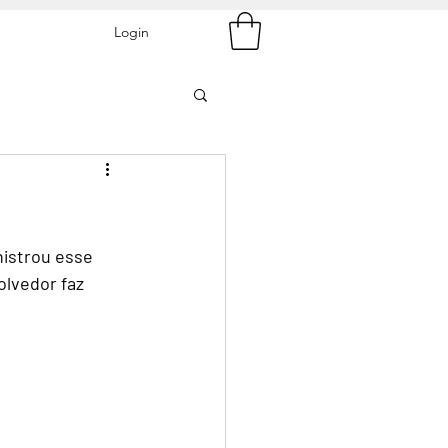
Login
nistrou esse 
lvedor faz 