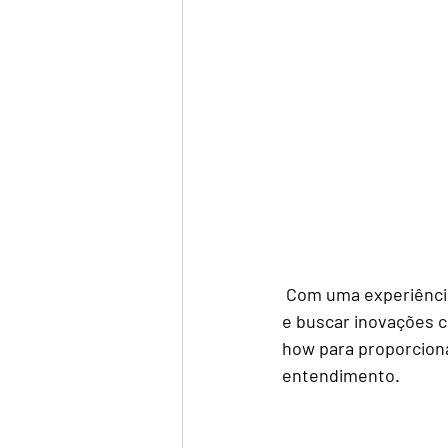
 Com uma experiência por mais de 14 anos como cabeleireiro  e com sua ousadia em INOVAR 
e buscar inovações 
how para proporciona
entendimento.