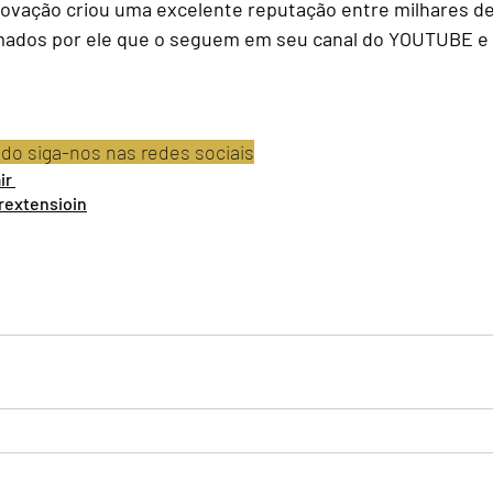
novação criou uma excelente reputação entre milhares de 
dos por ele que o seguem em seu canal do YOUTUBE e 
o siga-nos nas redes sociais
ir 
irextensioin