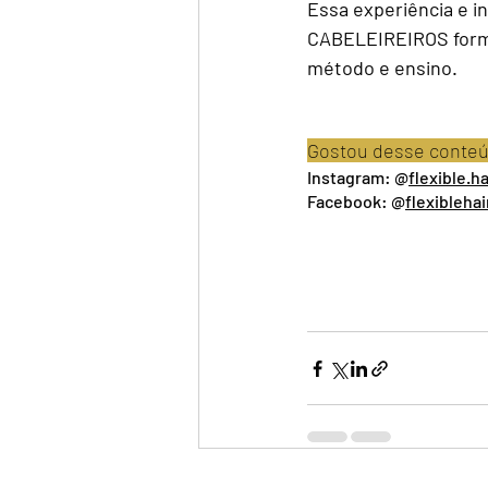
Essa experiência e i
CABELEIREIROS forma
método e ensino. 
Gostou desse conteúd
Instagram: @
flexible.ha
Facebook: @
flexibleha