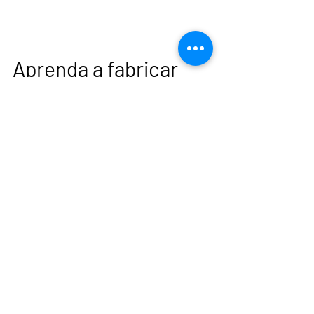
Aprenda a fabricar 
prótese capilar! 
Clique no botão 
abaixo
Quero aprender!
Ver tudo