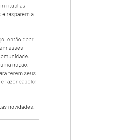
 ritual as 
 e rasparem a 
go, então doar 
dem esses 
 comunidade. 
 uma noção, 
ara terem seus 
e fazer cabelo!
tas novidades.