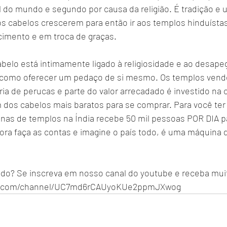
 do mundo e segundo por causa da religião. É tradição e um
 cabelos crescerem para então ir aos templos hinduístas
imento e em troca de graças.
abelo está intimamente ligado à religiosidade e ao desape
é como oferecer um pedaço de si mesmo. Os templos ven
ria de perucas e parte do valor arrecadado é investido na
 dos cabelos mais baratos para se comprar. Para você ter
as de templos na Índia recebe 50 mil pessoas POR DIA p
ora faça as contas e imagine o país todo, é uma máquina d
do? Se inscreva em nosso canal do youtube e receba mui
be.com/channel/UC7md6rCAUyoKUe2ppmJXwog