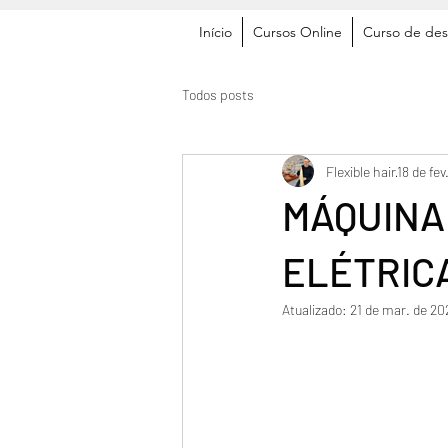
Início
Cursos Online
Curso de des
Todos posts
Flexible hair
18 de fev
MÁQUINA
ELÉTRIC
Atualizado:
21 de mar. de 20