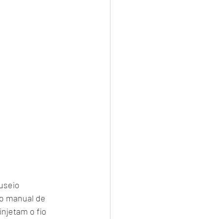
nuseio
ho manual de 
njetam o fio 