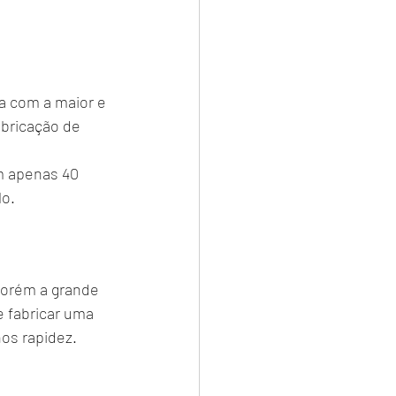
a com a maior e 
abricação de 
m apenas 40 
o.
orém a grande 
 fabricar uma 
os rapidez.