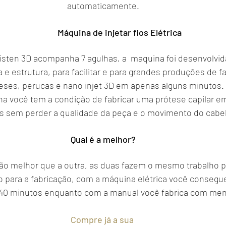
automaticamente.
                                                                      Máquina de injetar fios Elétrica
 sisten 3D acompanha 7 agulhas, a  maquina foi desenvolvid
 e estrutura, para facilitar e para grandes produções de f
eses, perucas e nano injet 3D em apenas alguns minutos.
 você tem a condição de fabricar uma prótese capilar e
s sem perder a qualidade da peça e o movimento do cabel
Qual é a melhor?
ão melhor que a outra, as duas fazem o mesmo trabalho p
o para a fabricação, com a máquina elétrica você consegue
40 minutos enquanto com a manual você fabrica com men
Compre já a sua 