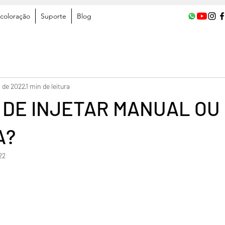
coloração
Suporte
Blog
. de 2022
1 min de leitura
 DE INJETAR MANUAL OU
A?
22