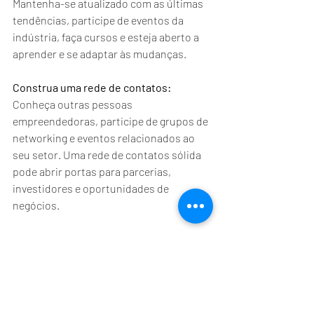
Mantenha-se atualizado com as últimas 
tendências, participe de eventos da 
indústria, faça cursos e esteja aberto a 
aprender e se adaptar às mudanças.
Construa uma rede de contatos: 
Conheça outras pessoas 
empreendedoras, participe de grupos de 
networking e eventos relacionados ao 
seu setor. Uma rede de contatos sólida 
pode abrir portas para parcerias, 
investidores e oportunidades de 
negócios.
Lembre-se de que empreender requer 
esforço, dedicação e perseverança. 
Esteja preparado para enfrentar 
desafios, aprender com os erros e se 
adaptar às mudanças do mercado. Boa 