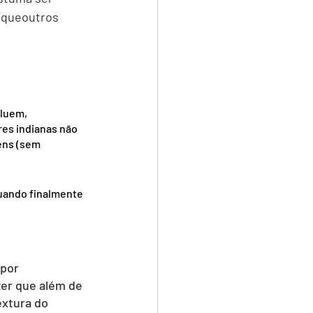
o queoutros 
luem, 
res indianas não 
ens (sem 
uando finalmente 
por 
er que além de 
extura do 