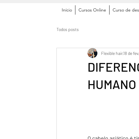
Início
Cursos Online
Curso de des
Todos posts
Flexible hair
18 de fev
DIFEREN
HUMANO
O cabelo asiático é 