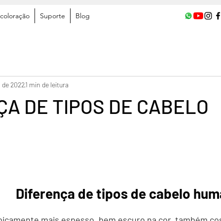
coloração
Suporte
Blog
. de 2022
1 min de leitura
ÇA DE TIPOS DE CABELO
Diferença de tipos de cabelo hu
tipicamente mais espesso, bem escuro na cor, também co