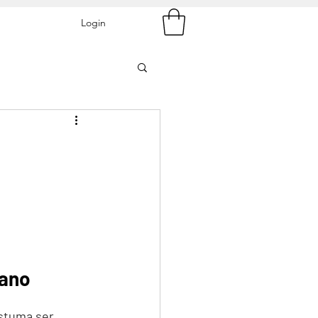
Login
mano
stuma ser 