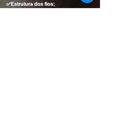
✅Estrutura dos fios;
✅Fórmula de produtos super
baratos encontrados facilmente;
Com nosso curso é possível realizar
descolorações em grande escala,
gastando muito pouco!
Garanta já o seu!
Fale com um de nossos atendentes